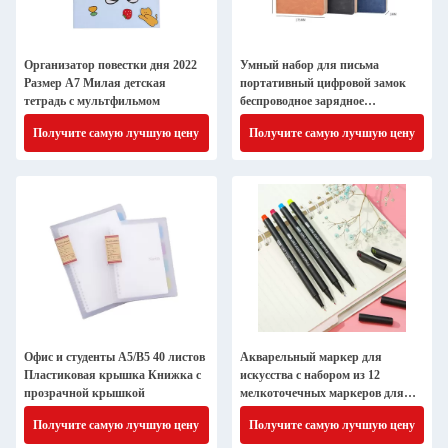
Организатор повестки дня 2022
Умный набор для письма
Размер A7 Милая детская
портативный цифровой замок
тетрадь с мультфильмом
беспроводное зарядное
устройство
Получите самую лучшую цену
Получите самую лучшую цену
Офис и студенты A5/B5 40 листов
Акварельный маркер для
Пластиковая крышка Книжка с
искусства с набором из 12
прозрачной крышкой
мелкоточечных маркеров для
письма и рисунков
Получите самую лучшую цену
Получите самую лучшую цену