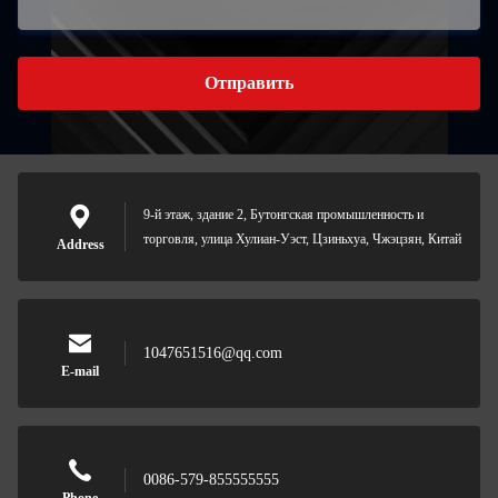
Отправить
9-й этаж, здание 2, Бутонгская промышленность и
торговля, улица Хулиан-Уэст, Цзиньхуа, Чжэцзян, Китай
Address
1047651516@qq.com
E-mail
0086-579-855555555