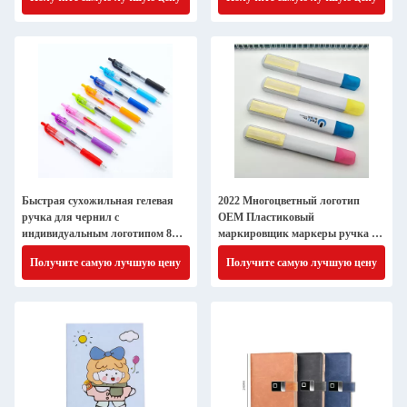
Быстрая сухожильная гелевая
2022 Многоцветный логотип
ручка для чернил с
OEM Пластиковый
индивидуальным логотипом 8
маркировщик маркеры ручка с
цветов
наклейкой акварельный рисунок
Получите самую лучшую цену
Получите самую лучшую цену