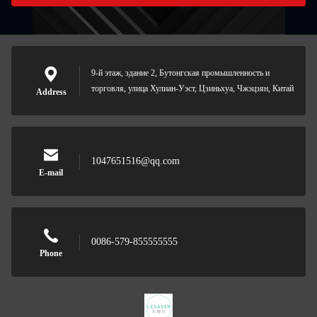
9-й этаж, здание 2, Бутонгская промышленность и
торговля, улица Хулиан-Уэст, Цзиньхуа, Чжэцзян, Китай
Address
1047651516@qq.com
E-mail
0086-579-855555555
Phone