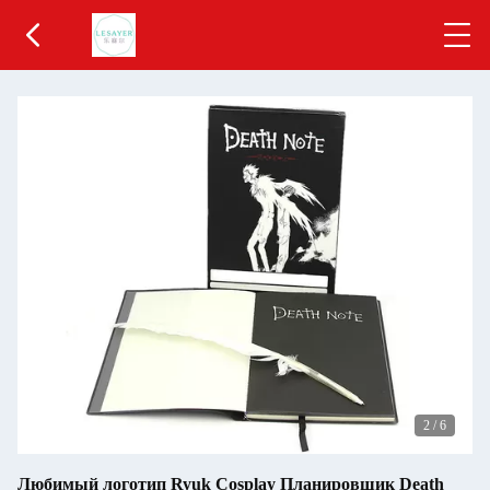
2
/
6
Любимый логотип Ryuk Cosplay Планировщик Death