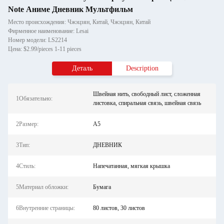
Note Аниме Дневник Мультфильм
Место происхождения: Чжэцзян, Китай, Чжэцзян, Китай
Фирменное наименование: Lesai
Номер модели: LS2214
Цена: $2.99/pieces 1-11 pieces
Деталь
Description
Швейная нить, свободный лист, сложенная
1Обязательно:
листовка, спиральная связь, швейная связь
2Размер:
A5
3Тип:
ДНЕВНИК
4Стиль:
Напечатанная, мягкая крышка
5Материал обложки:
Бумага
6Внутренние страницы:
80 листов, 30 листов