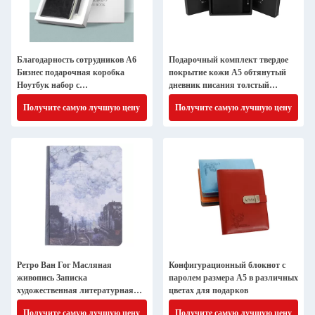
Благодарность сотрудников A6
Подарочный комплект твердое
Бизнес подарочная коробка
покрытие кожи A5 обтянутый
Ноутбук набор с
дневник писания толстый
индивидуальным логотипом
классический рулевой блокнот с
Получите самую лучшую цену
Получите самую лучшую цену
ручкой
Ретро Ван Гог Масляная
Конфигурационный блокнот с
живопись Записка
паролем размера А5 в различных
художественная литературная
цветах для подарков
записка для продвижения
Получите самую лучшую цену
Получите самую лучшую цену