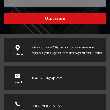
Отправить
9-й этаж, здание 2, Бутонгская промышленность и
торговля, улица Хулиан-Уэст, Цзиньхуа, Чжэцзян, Китай
Address
1047651516@qq.com
E-mail
0086-579-855555555