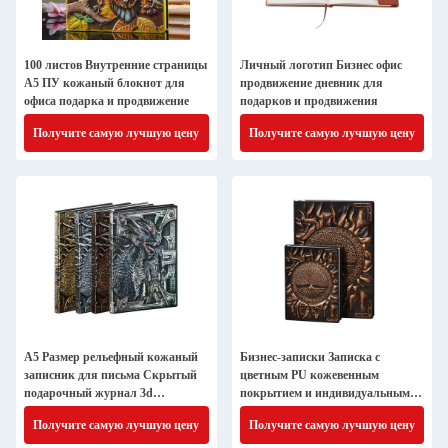
100 листов Внутренние страницы
Личный логотип Бизнес офис
А5 ПУ кожаный блокнот для
продвижение дневник для
офиса подарка и продвижение
подарков и продвижения
Получите самую лучшую цену
Получите самую лучшую цену
А5 Размер рельефный кожаный
Бизнес-записки Записка с
записник для письма Скрытый
цветным PU кожевенным
подарочный журнал 3d
покрытием и индивидуальным
Античный дракон
дизайном
Получите самую лучшую цену
Получите самую лучшую цену