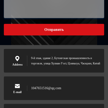
Отправить
9-й этаж, здание 2, Бутонгская промышленность и
торговля, улица Хулиан-Уэст, Цзиньхуа, Чжэцзян, Китай
Address
1047651516@qq.com
E-mail