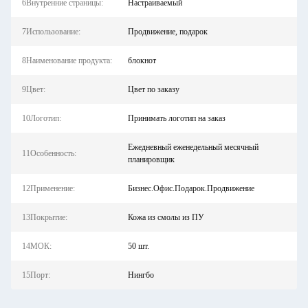
6Внутренние страницы:
Настраиваемый
7Использование:
Продвижение, подарок
8Наименование продукта:
блокнот
9Цвет:
Цвет по заказу
10Логотип:
Принимать логотип на заказ
Ежедневный еженедельный месячный
11Особенность:
планировщик
12Применение:
Бизнес.Офис.Подарок.Продвижение
13Покрытие:
Кожа из смолы из ПУ
14МОК:
50 шт.
15Порт:
Нингбо