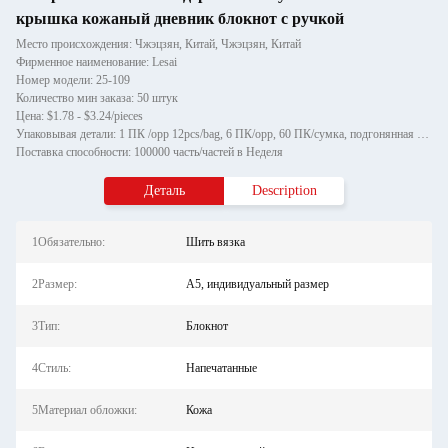
крышка кожаный дневник блокнот с ручкой
Место происхождения: Чжэцзян, Китай, Чжэцзян, Китай
Фирменное наименование: Lesai
Номер модели: 25-109
Количество мин заказа: 50 штук
Цена: $1.78 - $3.24/pieces
Упаковывая детали: 1 ПК /opp 12pcs/bag, 6 ПК/opp, 60 ПК/сумка, подгонянная упаковка
Поставка способности: 100000 часть/частей в Неделя
Деталь
Description
1Обязательно:
Шить вязка
2Размер:
А5, индивидуальный размер
3Тип:
Блокнот
4Стиль:
Напечатанные
5Материал обложки:
Кожа