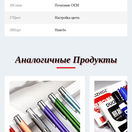
16Стиль:
Печатание OEM
17Цвет:
Настройка цвета
18Порт:
Нингбо
Аналогичные Продукты