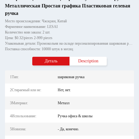
Металлическая Простая графика Пластиковая гелевая
ручка
Место происхождения: Чжэцзян, Китай
Фирменное наименование: LESAI
Количество мин заказа: 2 шт.
Цена: $0.32/pieces 2-999 pieces
Упаковывая детали: Промокольня на складе персонализированная шариковая ручка бриллиантовая кристаллическая металлическа
Поставка способности: 10000 штук в месяц
Деталь
Description
1Тип:
шариковая ручка
2Стираемый или не:
Нет, нет.
3Материал:
Металл
4Использование:
Ручка офиса & школы
5Новизна:
- Да, конечно.