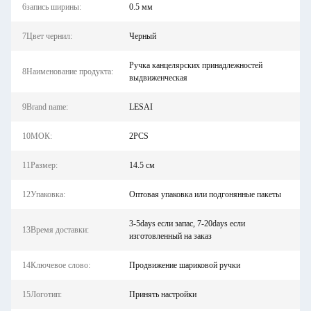
6запись ширины:
0.5 мм
7Цвет чернил:
Черный
Ручка канцелярских принадлежностей
8Наименование продукта:
выдвиженческая
9Brand name:
LESAI
10МОК:
2PCS
11Размер:
14.5 см
12Упаковка:
Оптовая упаковка или подгонянные пакеты
3-5days если запас, 7-20days если
13Время доставки:
изготовленный на заказ
14Ключевое слово:
Продвижение шариковой ручки
15Логотип:
Принять настройки