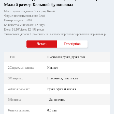
Малый размер Большой функционал
Место происхождения: Чжэцзян, Китай
Фирменное наименование: Lesai
Номер модели: BI002
Количество мин заказа: 12 штук
Цена: $1.10/pieces 12-499 pieces
Упаковывая детали: Промокольня на складе персонализированная шариковая ручка бриллиантовая кристаллическая металлическа
Деталь
Description
1Тип:
Шариковая ручка, ручка геля
2Стираемый или не:
Нет, нет.
3Материал:
Пластмасса, пластмасса
4Использование:
Ручка офиса & школы
5Новизна:
- Да, конечно.
6запись ширины:
0,5 mm