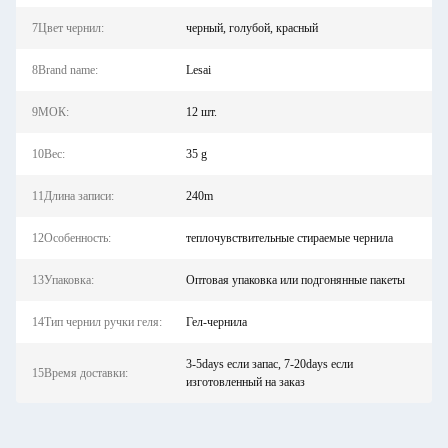
7Цвет чернил:
черный, голубой, красный
8Brand name:
Lesai
9МОК:
12 шт.
10Вес:
35 g
11Длина записи:
240m
12Особенность:
теплочувствительные стираемые чернила
13Упаковка:
Оптовая упаковка или подгонянные пакеты
14Тип чернил ручки геля:
Гел-чернила
3-5days если запас, 7-20days если
15Время доставки:
изготовленный на заказ