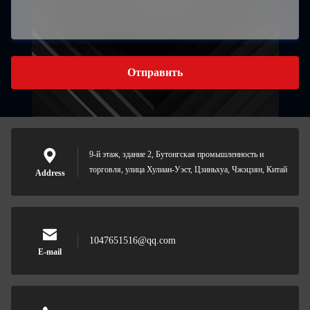
Отправить
9-й этаж, здание 2, Бутонгская промышленность и
торговля, улица Хулиан-Уэст, Цзиньхуа, Чжэцзян, Китай
Address
1047651516@qq.com
E-mail